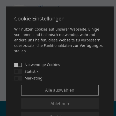
Pharmazie
Cookie Einstellungen
Zuverlässige Gewebe und
Filterelemente für ein perfektes
Wir nutzen Cookies auf unserer Webseite. Einige
Produkt
von ihnen sind technisch notwendig, während
andere uns helfen, diese Webseite zu verbessern
oder zusätzliche Funktionalitäten zur Verfügung zu
stellen.
Umwelttechnik
Notwendige Cookies
Nachhaltige Filtersysteme und
Statistik
innovative Lösungen
Marketing
Alle auswählen
Ablehnen