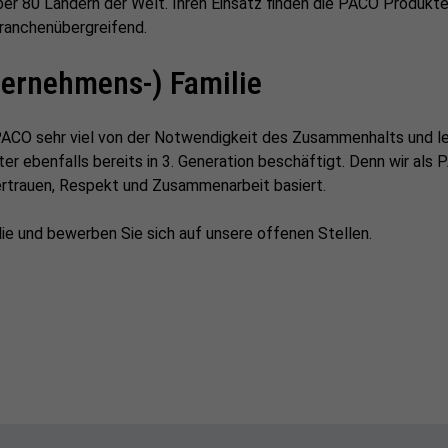
er 80 Ländern der Welt. Ihren Einsatz finden die PACO Produkte 
ranchenübergreifend.
ternehmens-) Familie
 PACO sehr viel von der Notwendigkeit des Zusammenhalts und le
ter ebenfalls bereits in 3. Generation beschäftigt. Denn wir als
ertrauen, Respekt und Zusammenarbeit basiert.
ie und bewerben Sie sich auf unsere offenen Stellen.