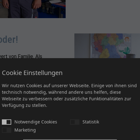
oder!
ert von Familie. Als
 Frauen und Männer
Cookie Einstellungen
ilie durch flexible
 sogar einen Teil der
Wir nutzen Cookies auf unserer Webseite. Einige von ihnen sind
hen wir unseren
technisch notwendig, während andere uns helfen, diese
rund um Mutterschutz,
Webseite zu verbessern oder zusätzliche Funktionalitäten zur
beratend und vor allem
Verfügung zu stellen.
Notwendige Cookies
Statistik
Marketing