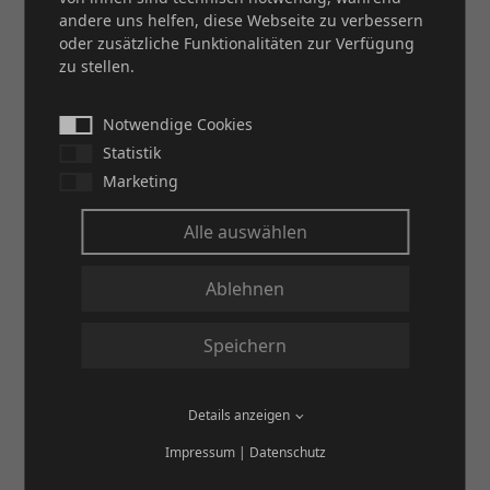
andere uns helfen, diese Webseite zu verbessern
konfektioniert, gefertigt und qualitätskontrolliert. Im
oder zusätzliche Funktionalitäten zur Verfügung
Rahmen des Projektes stellte sich PACO erfolgreich den
zu stellen.
Anforderungen des Qualitätsmanagements für Luft- und
Raumfahrt und zeigte durch die erlangte Zertifizierung
Notwendige Cookies
nach DIN EN 9100 (E) ff/AS 9100 ff einmal mehr, dass
Statistik
es selbst den Ansprüchen von
Höchsttechnologieanwendern gewachsen ist.
Marketing
Alle auswählen
Ablehnen
Speichern
Details anzeigen
Impressum
|
Datenschutz