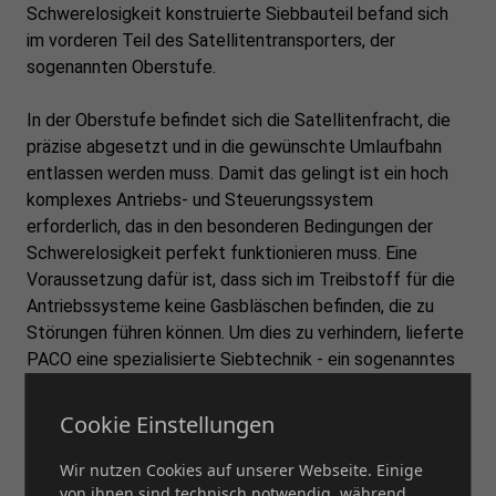
Schwerelosigkeit konstruierte Siebbauteil befand sich
im vorderen Teil des Satellitentransporters, der
sogenannten Oberstufe.
In der Oberstufe befindet sich die Satellitenfracht, die
präzise abgesetzt und in die gewünschte Umlaufbahn
entlassen werden muss. Damit das gelingt ist ein hoch
komplexes Antriebs- und Steuerungssystem
erforderlich, das in den besonderen Bedingungen der
Schwerelosigkeit perfekt funktionieren muss. Eine
Voraussetzung dafür ist, dass sich im Treibstoff für die
Antriebssysteme keine Gasbläschen befinden, die zu
Störungen führen können. Um dies zu verhindern, lieferte
PACO eine spezialisierte Siebtechnik - ein sogenanntes
„Gas Retention Device“ (GRD), das als „Blasenfalle“ an
exponierter Stelle Luft aus dem Treibstoff siebt.
Cookie Einstellungen
Das GRD wurde vollständig am deutschen
Wir nutzen Cookies auf unserer Webseite. Einige
Produktionsstandort Steinau an der Straße
von ihnen sind technisch notwendig, während