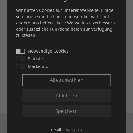
Gerne beraten wir Sie persönlich.
Wir nutzen Cookies auf unserer Webseite. Einige
von ihnen sind technisch notwendig, während
KONTAKT
andere uns helfen, diese Webseite zu verbessern
oder zusätzliche Funktionalitäten zur Verfügung
zu stellen.
Notwendige Cookies
Statistik
Marketing
Alle auswählen
ANWENDUNGEN
Ablehnen
Für alle Gebiete die richtige Lösung
Speichern
Anlagenbau
Details anzeigen