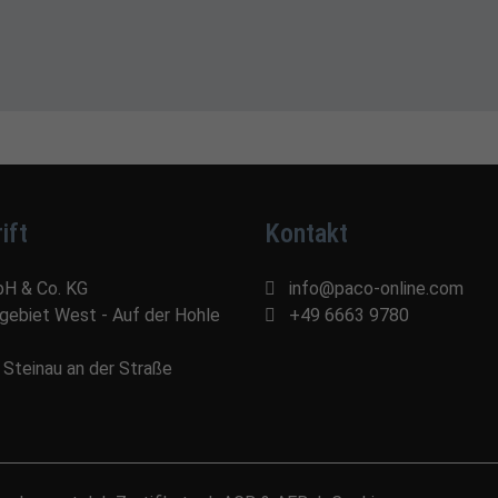
ift
Kontakt
bH & Co. KG
info@paco-online.com
egebiet West - Auf der Hohle
+49 6663 9780
Steinau an der Straße