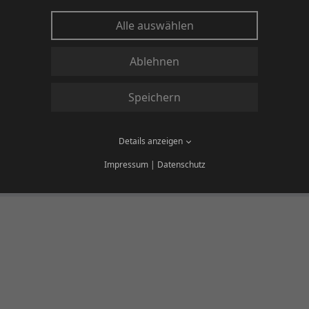
SIE HABEN FRAGEN?
Alle auswählen
Wir helfen gerne!
Ablehnen
Unser Team steht für Sie zur Verfügung, soll
dieses Produktes haben. Gerne beraten wir Si
Speichern
KONTAKT
Details anzeigen
Impressum
|
Datenschutz