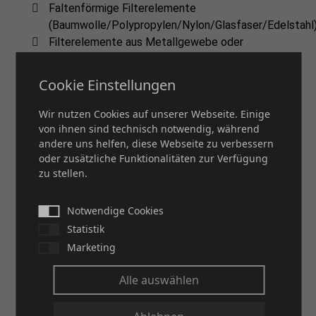
Faltenförmige Filterelemente
(Baumwolle/Polypropylen/Nylon/Glasfaser/Edelstahl
Filterelemente aus Metallgewebe oder
Gewebelaminaten; Standardwerkstoff = Edelstahl;
andere Werkstoffe auf Anfrage
Cookie Einstellungen
Sinterkeramikelemente
Coalescer Elemente
Wir nutzen Cookies auf unserer Webseite. Einige
von ihnen sind technisch notwendig, während
andere uns helfen, diese Webseite zu verbessern
Zubehör
oder zusätzliche Funktionalitäten zur Verfügung
zu stellen.
Differenzdrucktransmitter/-manometer
Füllstandsanzeige/Schauglas
Notwendige Cookies
Schnellverschluss
Deckelhebe- und -schwenkvorrichtung
Statistik
Automatische Entlüftung
Marketing
Sicherheitsentlüftungsventil
Alle auswählen
Absperreinheit (Kugelventil oder Absperrklappe)
Temperaturmanometer