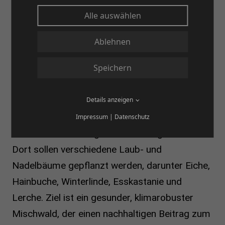
durch die Aufforstung regionaler Waldflächen.
Alle auswählen
Die Finanzierung erfolgt über Mitgliedsbeiträge
sowie Fördergelder, betreut wird das Projekt
Ablehnen
von Hessen-Forst, vertreten durch
Speichern
Forstamtsleiter Sebastian Merkel und
Revierförsterin Tanja Halfmann.
Details anzeigen
Der erste Zukunftswald entsteht auf rund 0,8
Impressum
|
Datenschutz
Hektar am Weinberg nahe des Bergweihers.
Dort sollen verschiedene Laub- und
Nadelbäume gepflanzt werden, darunter Eiche,
Hainbuche, Winterlinde, Esskastanie und
Lerche. Ziel ist ein gesunder, klimarobuster
Mischwald, der einen nachhaltigen Beitrag zum