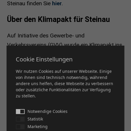
Steinau finden Sie
hier
.
Über den Klimapakt für Steinau
Auf Initiative des Gewerbe- und
Verkehrsvereins (GVV) wurde ein Klimapakt ins
Leben gerufen, der Unternehmen motiviert,
Cookie Einstellungen
CO₂-Emissionen zu reduzieren und
Wir nutzen Cookies auf unserer Webseite. Einige
unvermeidbare Emissionen zu kompensieren.
von ihnen sind technisch notwendig, während
Die Idee, das erfolgreiche Modell aus
andere uns helfen, diese Webseite zu verbessern
oder zusätzliche Funktionalitäten zur Verfügung
Schlüchtern nach Steinau zu bringen, stammt
zu stellen.
von Laura Ruppel (PACO) und Manuel
Hoffmann (RubiePharm).
Notwendige Cookies
Statistik
Kompensiert werden die CO₂-Emissionen
Marketing