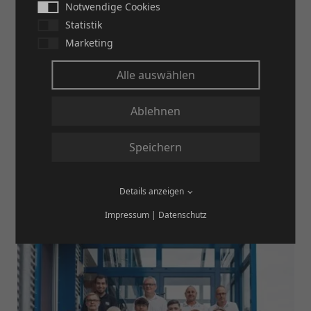
Notwendige Cookies
Statistik
Marketing
Alle auswählen
Ablehnen
02. September 2025
Speichern
Ausbildungsstart 2025
Sieben neue Azubis starten ins Berufsleben bei
Details anzeigen
der PACO Gruppe
Impressum
|
Datenschutz