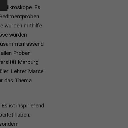
er Mikroskope. Es
 Sedimentproben
e wurden mithilfe
isse wurden
. Zusammenfassend
 allen Proben
versität Marburg
ler. Lehrer Marcel
für das Thema
Es ist inspirierend
beitet haben.
 sondern