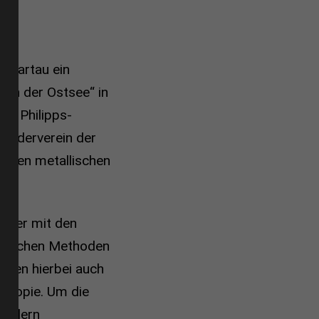
hwartau ein
ten der Ostsee“ in
er Philipps-
Förderverein der
ichen metallischen
scher mit den
aftlichen Methoden
aren hierbei auch
skopie. Um die
chülern