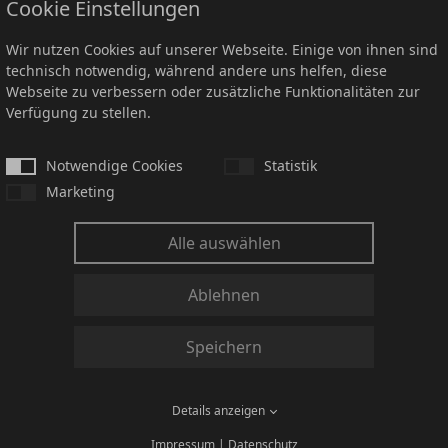
Cookie Einstellungen
Wir nutzen Cookies auf unserer Webseite. Einige von ihnen sind
technisch notwendig, während andere uns helfen, diese
Webseite zu verbessern oder zusätzliche Funktionalitäten zur
/24 startete am Gymnasium am Mühlenberg in Bad Sc
Verfügung zu stellen.
s 10. Jahrgangs zum Thema „Mikroplastik an den Küs
m Fachbereich Physik und Prof. Dr. Martin Koch von d
Notwendige Cookies
Statistik
Marketing
. Finanziell unterstützt wurde das Projekt durch den 
ellte das benötigte Material in Form von unterschiedl
Alle auswählen
frei zur Verfügung.
Ablehnen
 beschäftigten sich die jungen Forscherinnen und For
n und Quellen von Mikroplastik sowie den wissensch
Speichern
ng und Identifizierung. Wichtig für das Verständnis w
 Hintergründe zum Thema Licht und Fluoreszenzmikro
Details anzeigen
chen zu können, wurden von den Schülerinnen und S
Impressum
|
Datenschutz