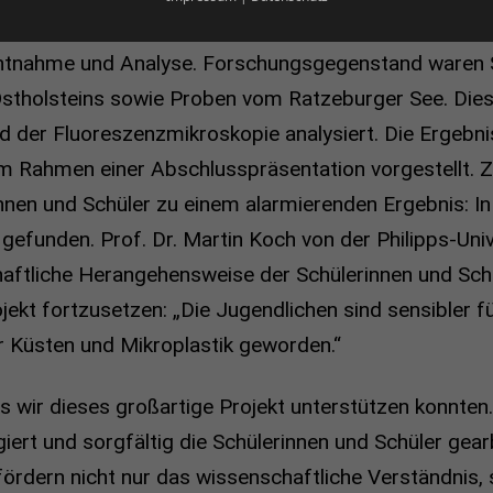
 und die Uni Marburg unterstützte beim Einstellen d
entnahme und Analyse. Forschungsgegenstand waren
stholsteins sowie Proben vom Ratzeburger See. Dies
d der Fluoreszenzmikroskopie analysiert. Die Ergebn
im Rahmen einer Abschlusspräsentation vorgestellt
nnen und Schüler zu einem alarmierenden Ergebnis: In
gefunden. Prof. Dr. Martin Koch von der Philipps-Uni
haftliche Herangehensweise der Schülerinnen und Schü
jekt fortzusetzen: „Die Jugendlichen sind sensibler 
 Küsten und Mikroplastik geworden.“
s wir dieses großartige Projekt unterstützen konnten. 
iert und sorgfältig die Schülerinnen und Schüler gear
fördern nicht nur das wissenschaftliche Verständnis,