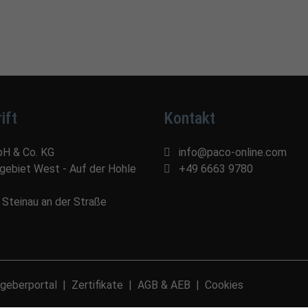
ift
Kontakt
bH & Co. KG
info@paco-online.com
egebiet West - Auf der Hohle
+49 6663 9780
Steinau an der Straße
geberportal
Zertifikate
AGB & AEB
Cookies