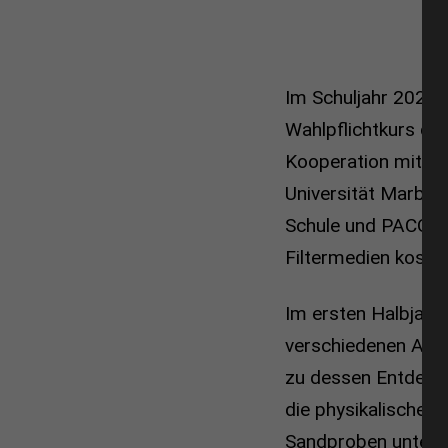
Im Schuljahr 2023
Wahlpflichtkurs de
Kooperation mit de
Universität Marburg
Schule und PACO st
Filtermedien
kosten
Im ersten Halbjahr
verschiedenen Arte
zu dessen Entdecku
die physikalischen
Sandproben untersu