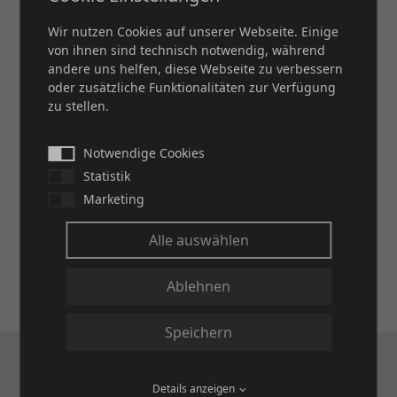
JETZT IHRE MASSGESCHNEIDERTE L
Wir nutzen Cookies auf unserer Webseite. Einige
von ihnen sind technisch notwendig, während
ÖSUNG ANFRAGEN
andere uns helfen, diese Webseite zu verbessern
oder zusätzliche Funktionalitäten zur Verfügung
zu stellen.
Kontaktieren Sie uns, um mehr über unsere
Metallfiltergewebe und deren Einsatzmöglichkeiten in
der Umwelttechnik zu erfahren. Unser Expertenteam
Notwendige Cookies
steht Ihnen für eine individuelle Beratung zur Verfügung
Statistik
und erstellt Ihnen ein maßgeschneidertes Angebot.
Marketing
Alle auswählen
KONTAKT
Ablehnen
Speichern
HÄUFIG GESTELLTE FRAGEN ZU
Details anzeigen